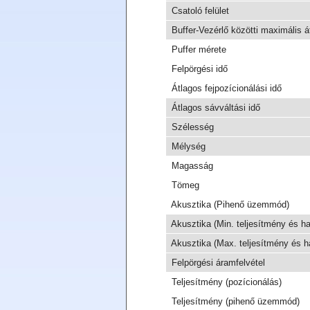
Csatoló felület
Buffer-Vezérlő közötti maximális át
Puffer mérete
Felpörgési idő
Átlagos fejpozícionálási idő
Átlagos sávváltási idő
Szélesség
Mélység
Magasság
Tömeg
Akusztika (Pihenő üzemmód)
Akusztika (Min. teljesítmény és ha
Akusztika (Max. teljesítmény és h
Felpörgési áramfelvétel
Teljesítmény (pozícionálás)
Teljesítmény (pihenő üzemmód)