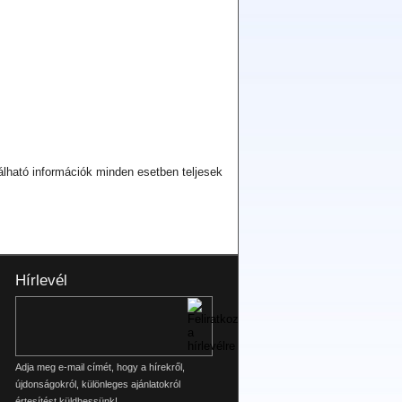
lálható információk minden esetben teljesek
Hírlevél
Adja meg e-mail címét, hogy a hírekről,
újdonságokról, különleges ajánlatokról
értesítést küldhessünk!