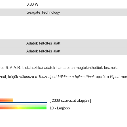
0.80 W
Seagate Technology
Adatok feltöltés alatt
Adatok feltöltés alatt
tes S.M.A.R.T. statisztikai adatok hamarosan megtekinthetőek lesznek.
znál, kérjük válassza a
Teszt riport küldése a fejlesztőnek
opciót a
Riport
men
[ 2338 szavazat alapján ]
10 - Legjobb