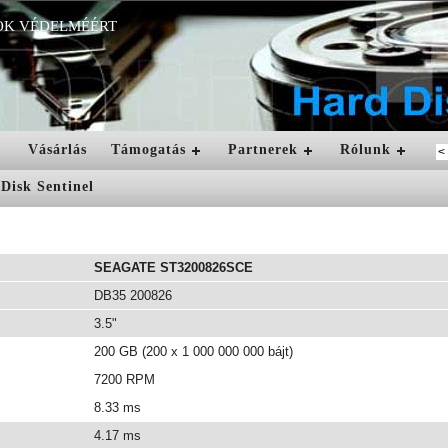
OK VÉDELMÉÉRT
Vásárlás
Támogatás
Partnerek
Rólunk
SEAGATE ST3200826SCE
DB35 200826
3.5"
200 GB (200 x 1 000 000 000 bájt)
7200 RPM
8.33 ms
4.17 ms