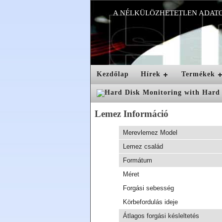
A NÉLKÜLÖZHETETLEN ADAT
Kezdőlap
Hírek
Termékek
Lemez Információ
Merevlemez Model
Lemez család
Formátum
Méret
Forgási sebesség
Körbefordulás ideje
Átlagos forgási késleltetés