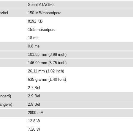
Serial-ATA/150
vitel
150 MB/másodperc
8192 KB
15.5 másodperc
18 ms
0.8 ms
101.85 mm (3.98 inch)
146.99 mm (5.75 inch)
26.11 mm (1.02 inch)
635 gramm (1.40 font)
2.7 Bel
ngerő)
2.9 Bel
angerő)
2.9 Bel
2800 mA
12.8 W
7.20 W