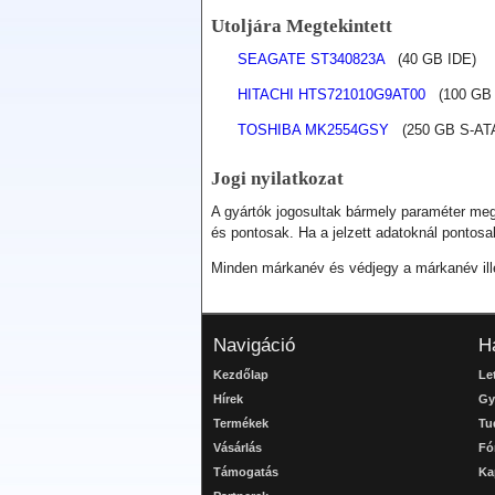
Utoljára Megtekintett
SEAGATE ST340823A
(40 GB IDE)
HITACHI HTS721010G9AT00
(100 GB 
TOSHIBA MK2554GSY
(250 GB S-ATA 
Jogi nyilatkozat
A gyártók jogosultak bármely paraméter megv
és pontosak. Ha a jelzett adatoknál pontosa
Minden márkanév és védjegy a márkanév illetv
Navigáció
H
Kezdőlap
Le
Hírek
Gy
Termékek
Tu
Vásárlás
Fó
Támogatás
Ka