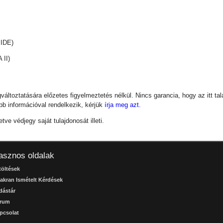
IDE)
II)
áltoztatására előzetes figyelmeztetés nélkül. Nincs garancia, hogy az itt ta
bb információval rendelkezik, kérjük
írja meg azt
.
e védjegy saját tulajdonosát illeti.
asznos oldalak
töltések
akran Ismételt Kérdések
dástár
rum
pcsolat