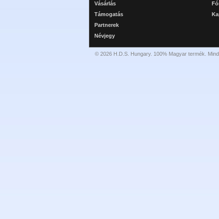
Vásárlás
Fó
Támogatás
Ka
Partnerek
Névjegy
© 2026 H.D.S. Hungary. 100% Magyar termék. Minde