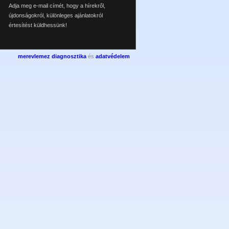
Adja meg e-mail címét, hogy a hírekről,
újdonságokról, különleges ajánlatokról
értesítést küldhessünk!
merevlemez diagnosztika
és
adatvédelem