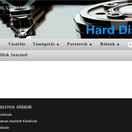
OK VÉDELMÉÉRT
Vásárlás
Támogatás
Partnerek
Rólunk
asznos oldalak
töltések
akran Ismételt Kérdések
dástár