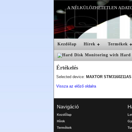
A NÉLKÜLÖZHETETLEN ADAT
Kezdőlap
Hírek
Termékek
Értékelés
Selected device:
MAXTOR STM3160211AS
Vissza az előző oldalra
Navigáció
H
Kezdőlap
Le
Hírek
Gy
Termékek
Tu