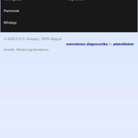
Partnerek
Névjegy
© 2026 H.D.S. Hungary. 100% Magyar
merevlemez diagnosztika
és
adatvédelem
termék. Minden jog fenntartva.