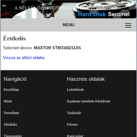
A NÉLKÜLÖZHETETLEN ADATOK VÉDELMÉÉRT
MENU
Értékelés
Selected device:
MAXTOR STM3160211AS
Vissza az előző oldalra
Navigáció
Hasznos oldalak
Kezdőlap
Letöltések
Hírek
Gyakran Ismételt Kérdések
Termékek
Tudástár
Vásárlás
Fórum
Támogatás
Kapcsolat