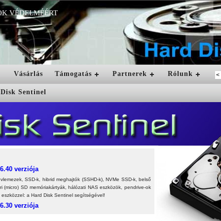
OK VÉDELMÉÉRT
Vásárlás
Támogatás
Partnerek
Rólunk
6.40 verziója
erevlemezek, SSD-k, hibrid meghajtók (SSHD-k), NVMe SSD-k, belső
ri (micro) SD memóriakártyák, hálózati NAS eszközök, pendrive-ok
 eszközzel: a Hard Disk Sentinel segítségével!
6.30 verziója