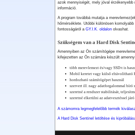
azok mennyiségét, mely jóval érzékenyebb 
információ.
A program továbbá mutatja a merevlemez(ek) 
hőmérséklete. Utóbbi különösen komolyabb i
fontosságáról a
GY.I.K. oldalon
olvashat.
Szükségem van a Hard Disk Sentin
Amennyiben az Ön számítógépe merevlemezt 
kifejezetten az Ön számára készült amenn
több merevlemezt és/vagy SSD-t is hasz
Mobil keretet vagy külső eltávolítható
hordozható számítógépet használ
szervert ill. nagy adatforgalommal bíró
szeretné a rendszer stabilitását, teljesí
szeretné elkerülni az adatvesztéssel jár
A számomra legmegfelelőbb termék kiválas
A Hard Disk Sentinel letöltése és kipróbálás