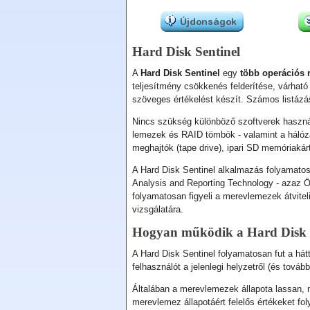
Hard Disk Sentinel
A
Hard Disk Sentinel
egy
több operációs 
teljesítmény csökkenés felderítése, várható
szöveges értékelést készít. Számos listázás
Nincs szükség különböző szoftverek haszná
lemezek és RAID tömbök - valamint a hálózat
meghajtók (tape drive), ipari SD memóriaká
A Hard Disk Sentinel alkalmazás folyamatosa
Analysis and Reporting Technology - azaz Ö
folyamatosan figyeli a merevlemezek átvite
vizsgálatára.
Hogyan működik a Hard Disk 
A Hard Disk Sentinel folyamatosan fut a hátt
felhasználót a jelenlegi helyzetről (és továb
Általában a merevlemezek állapota lassan, n
merevlemez állapotáért felelős értékeket fol