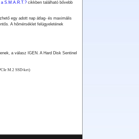
 a S.M.A.R.T.?
cikkben található bővebb
zhető egy adott nap átlag- és maximális
ntős. A hőmérséklet felügyeletének
enek, a válasz IGEN. A Hard Disk Sentinel
 PCIe M.2 SSD-ket)