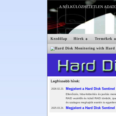
A NÉLKÜLÖZHETETLEN ADAT
Kezdőlap
Hírek
Termékek
Legfrissebb hírek:
Megjelent a Hard Disk Sentinel 
2026.02.23.
Ellenőrzés, hiba-felderítés és javítás m
RAID vezérlők és külső RAID tömbök, ipa
és szalagos meghajtók esetén is egyetlen
Megjelent a Hard Disk Sentinel 
2025.03.24.