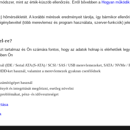
módszer, mint az érték-küszöb ellenőrzés. Erről bővebben a
Hogyan működik
hőmérsékletét. A korábbi mérések eredményeit tárolja, így bármikor ellenőri
génybevétel (több merevlemez és program használata, szerver-funkciók) jele
el-re?
tartalmaz és Ön számára fontos, hogy az adatok holnap is elérhetőek legy
yiben Ön
nál (IDE / Serial ATA (S-ATA) / SCSI / SAS / USB merevlemezeket, SATA / NVMe /
 HDD-ket használ, valamint a merevlemezek gyakran cserélődnek
 számítógépet használ
tményét és integritását megőrizni, esetleg növelni
ó problémákat, pénz- és időveszteséget
ztása
a