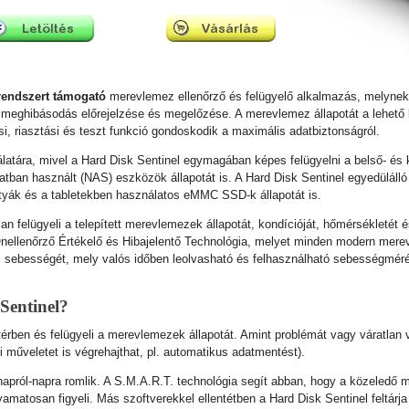
rendszert támogató
merevlemez ellenőrző és felügyelő alkalmazás, melynek
 meghibásodás előrejelzése és megelőzése. A merevlemez állapotát a lehető l
i, riasztási és teszt funkció gondoskodik a maximális adatbiztonságról.
latára, mivel a Hard Disk Sentinel egymagában képes felügyelni a belső- 
ban használt (NAS) eszközök állapotát is. A Hard Disk Sentinel egyedülálló m
rtyák és a tabletekben használatos eMMC SSD-k állapotát is.
n felügyeli a telepített merevlemezek állapotát, kondícióját, hőmérsékletét 
nellenőrző Értékelő és Hibajelentő Technológia, melyet minden modern mere
li sebességét, mely valós időben leolvasható és felhasználható sebességmér
Sentinel?
érben és felügyeli a merevlemezek állapotát. Amint problémát vagy váratlan v
bi műveletet is végrehajthat, pl. automatikus adatmentést).
apról-napra romlik. A S.M.A.R.T. technológia segít abban, hogy a közeledő me
yamatosan figyeli. Más szoftverekkel ellentétben a Hard Disk Sentinel feltár