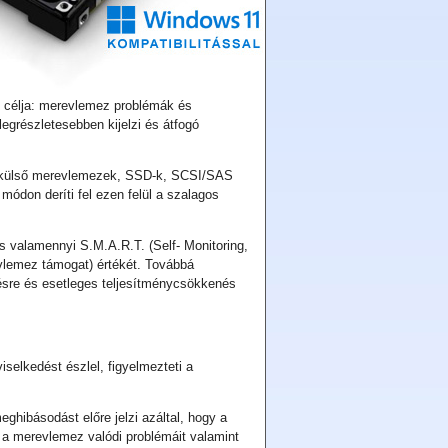
 célja: merevlemez problémák és
egrészletesebben kijelzi és átfogó
és külső merevlemezek, SSD-k, SCSI/SAS
ódon deríti fel ezen felül a szalagos
és valamennyi S.M.A.R.T. (Self- Monitoring,
vlemez támogat) értékét. Továbbá
ésre és esetleges teljesítménycsökkenés
iselkedést észlel, figyelmezteti a
ghibásodást előre jelzi azáltal, hogy a
ja a merevlemez valódi problémáit valamint