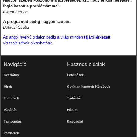
Nagyon szépen köszönöm a szívességét, azt, hogy lelkiismeretesen
foglalkozott a problémámmal.
Iskum Ferenc
A programod pedig nagyon szuper!
Döbrösi Csaba
Az angol nyelvű oldalon pedig a világ minden tájáról érkezett
visszajelzések olvashatóak.
Navigáció
Hasznos oldalak
Kezdőlap
Letöltések
Hírek
Gyakran Ismételt Kérdések
Termékek
Tudástár
Vásárlás
Fórum
Támogatás
Kapcsolat
Partnerek