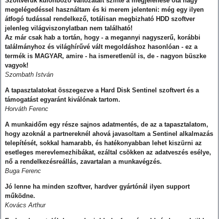
Szoftverük különböző változatait szinte a megjelenése óta nagy
megelégedéssel használtam és ki merem jelenteni: még egy ilyen
átfogó tudással rendelkező, totálisan megbizható HDD szoftver
jelenleg világviszonylatban nem található!
Az már csak hab a tortán, hogy - a megannyi nagyszerű, korábbi
találmányhoz és világhírűvé vált megoldáshoz hasonlóan - ez a
termék is MAGYAR, amire - ha ismeretlenül is, de - nagyon büszke
vagyok!
Szombath István
A tapasztalatokat összegezve a Hard Disk Sentinel szoftvert és a
támogatást egyaránt kiválónak tartom.
Horváth Ferenc
A munkaidőm egy része sajnos adatmentés, de az a tapasztalatom,
hogy azoknál a partnereknél ahová javasoltam a Sentinel alkalmazás
telepítését, sokkal hamarabb, és hatékonyabban lehet kiszürni az
esetleges merevlemezhibákat, ezáltal csökken az adatveszés esélye,
nő a rendelkezésreállás, zavartalan a munkavégzés.
Buga Ferenc
Jó lenne ha minden szoftver, hardver gyártónál ilyen support
működne.
Kovács Arthur