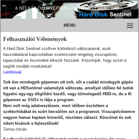
A NÉLKÜLÖZHETETLEN ADATOK VÉDELMÉÉRT
MENU
Felhasználói Vélemények
A Hard Disk Sentinel szoftver különböző változataival, azok
használatával kapcsolatban szerencsére rengeteg visszajelzés,
tapasztalat és észrevétel érkezik hozzánk. Köszönjük, hogy ezzel is
segítik további munkánkat!
Letöltések
Sok éve mindegyik gépemen ott volt, sőt a család mindegyik gépén
ott van a HDSentinel valamelyik változata, amellyel időben fel tudok
figyelni egy-egy döglődni kezdő, vagy túlmelegedő HDD-re, de a fő
gépemen az SSD-t is látja a program.
Nem volt még adatvesztésem, mert időben észleltem a
szektorhibákat és ezért becsülöm ezt a programot. Visszajelzésemre
nagyon hamar kaptam kimerítő, részletes választ. Köszönet és sok
sikert kívánok a fejlesztőnek!
Torma István