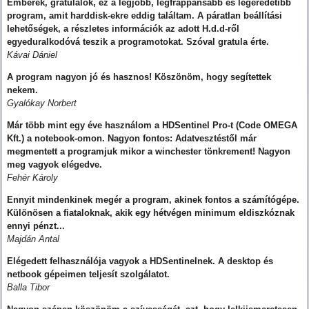
Emberek, gratulálok, ez a legjobb, legfrappánsabb és legeredetibb
program, amit harddisk-ekre eddig találtam. A páratlan beállítási
lehetőségek, a részletes információk az adott H.d.d-ről
egyeduralkodóvá teszik a programotokat. Szóval gratula érte.
Kávai Dániel
A program nagyon jó és hasznos! Köszönöm, hogy segítettek
nekem.
Gyalókay Norbert
Már több mint egy éve használom a HDSentinel Pro-t (Code OMEGA
Kft.) a notebook-omon. Nagyon fontos: Adatvesztéstől már
megmentett a programjuk mikor a winchester tönkrement! Nagyon
meg vagyok elégedve.
Fehér Károly
Ennyit mindenkinek megér a program, akinek fontos a számítógépe.
Különösen a fiataloknak, akik egy hétvégen minimum eldiszkóznak
ennyi pénzt...
Majdán Antal
Elégedett felhasználója vagyok a HDSentinelnek. A desktop és
netbook gépeimen teljesít szolgálatot.
Balla Tibor