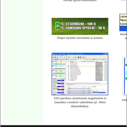
változás egyből ellenőrizhető!
Intui
Állapot kijelzése közvetlenül az asztalon.
m
SSD-specifikus attribútumok megjelenítése és
Jobb
használata a kondíció számításban (pl. felület
elhasználódása).