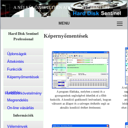
A NÉLKÜLÖZHETETLEN ADATOK VÉDELMÉÉRT
MENU
Hard Disk Sentinel
Képernyőmentések
Professional
Újdonságok
Áttekintés
Funkciók
Képernyőmentések
A tel
A program főablaka, melyben a menü és a
nap
Letöltés
Rendszerkövetelmény
gyorsgombok segítségével érhetőek el a főbb
vált
Megrendelés
funkciók. A kondíció grafikonról leolvasható, hogyan
att
változott az állapot és a szöveges értékelés segít az
leír
On-line vásárlás
aktuális kondíció értéket értelmezni.
részt 
Információk
Vélemények