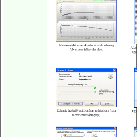
A hőmérséklet és az aktuális átviteli sebesség
A Lem
folyamatos felügyelet alatt.
egy
Zuhanás-érzékelő beállításának módosítása (ha a
Egy
merevlemez támogatja)