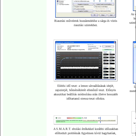
Az e
h
Riasztási műveletek hozzárendelése a sárga és vörös
szimb
riasztási szintekhez.
Elérési idő teszt: a lemez sávraállásának idejét,
L
zajszintjét, hőmérsékletét ellenőrző teszt. Előnyös
merev
akusztikai beállítás módosítása után illetve hosszabb
időtartamú stressz-teszt célokra.
A S.M.A.R.T. eltolási értékekkel korábbi időszakban
előfordult problémák figyelmen kívül hagyhatóak,