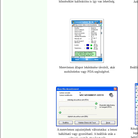
hőmérséklet kalibrációra is így van lehetőség.
Átf
Merevlemez állapot lekérdezése távolról, akár
Beállí
mobiltelefon vagy PDA segítségével.
Részle
A merevlemez zajszintjének változtatása: a lemez
leg
halkítható vagy gyorsítható. A beállítás után a
belül