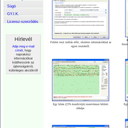
Súgó
GY.I.K.
Licensz-szerződés
Hírlevél
R
Felület teszt indítás előtt, részletes információkkal az
finom
Adja meg e-mail
egyes tesztekről.
címét
, hogy
naprakész
információkat
küldhessünk az
újdonságokról,
különleges akciókról!
Egy hibás (22% kondíciójú) merevlemez felületi
Egy
térképe.