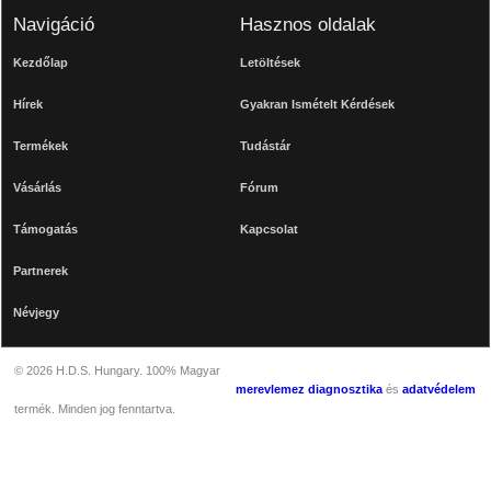
Navigáció
Hasznos oldalak
Kezdőlap
Letöltések
Hírek
Gyakran Ismételt Kérdések
Termékek
Tudástár
Vásárlás
Fórum
Támogatás
Kapcsolat
Partnerek
Névjegy
© 2026 H.D.S. Hungary. 100% Magyar
merevlemez diagnosztika
és
adatvédelem
termék. Minden jog fenntartva.