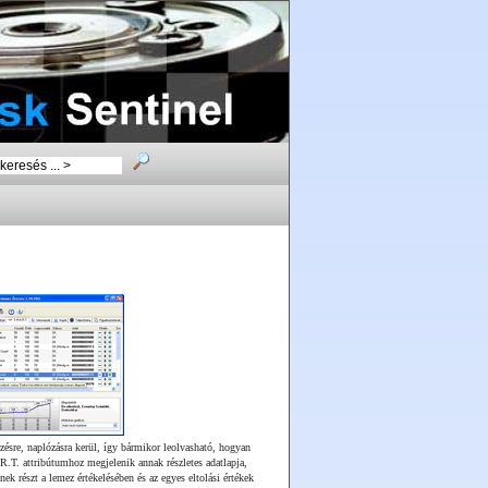
zésre, naplózásra kerül, így bármikor leolvasható, hogyan
.T. attribútumhoz megjelenik annak részletes adatlapja,
ek részt a lemez értékelésében és az egyes eltolási értékek