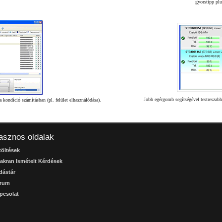
gyorstipp plu
Jobb egérgomb segítségével testreszabh
 kondíció számításban (pl. felület elhasználódása).
asznos oldalak
töltések
akran Ismételt Kérdések
dástár
rum
pcsolat