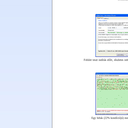
Felület teszt indítás előtt, részletes i
Egy hibás (22% kondíciójú) mer