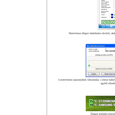
Merevlemez állapot lekérdezése távolról, ak
A merevlemez zajszintjének változtatása: a lemez halkíth
egyből ellenőr
Állapot kijelzése közvet