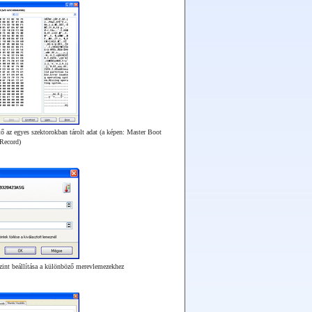
ő az egyes szektorokban tárolt adat (a képen: Master Boot
Record)
zint beállítása a különböző merevlemezekhez