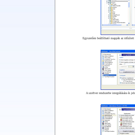
Egyszerűen beállítható mappák az időzített
A szoftver rendszerbe integrálására és je