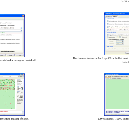
is itt
Részletesen testreszabható opciók a felület tesz
nformációkkal az egyes tesztekről.
hatásf
evlemez felületi térképe.
Egy tökéletes, 100% kondíc