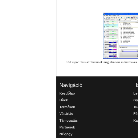
SSD-specifikus attribútumok megjelenítése és használata a
Navigáció
H
Kezdőlap
Le
Hírek
Gy
Termékek
Tu
Vásárlás
Fó
Támogatás
Ka
Partnerek
Névjegy