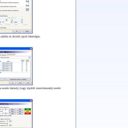
szűrési és átviteli opció lehetséges.
a esetén bármely (vagy kijelölt merevlemezek) esetén