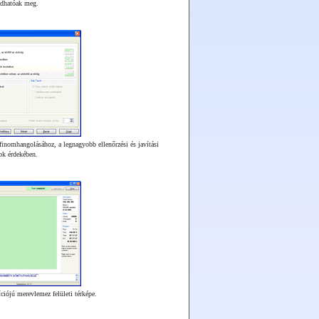
 adhatóak meg.
t finomhangolásához, a legnagyobb ellenőrzési és javítási
ok érdekében.
iójú merevlemez felületi térképe.