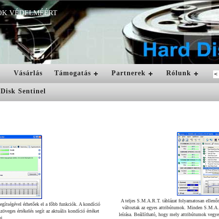
OK VÉDELMÉÉRT
Vásárlás
Támogatás
Partnerek
Rólunk
A teljes S.M.A.R.T. táblázat folyamatosan ellenőr
ítségével érhetőek el a főbb funkciók. A kondíció
változtak az egyes attribútumok. Minden S.M.A.R
zöveges értékelés segít az aktuális kondíció értéket
leírása. Beállítható, hogy mely attribútumok vegyen
i.