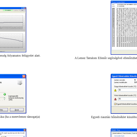
esség folyamatos felügyelet alatt.
A Lemez Tartalom Ellenőr segítségével ellenőrizhet
tása (ha a merevlemez támogatja)
Egyedi riasztási hőmérséklet küszöbs