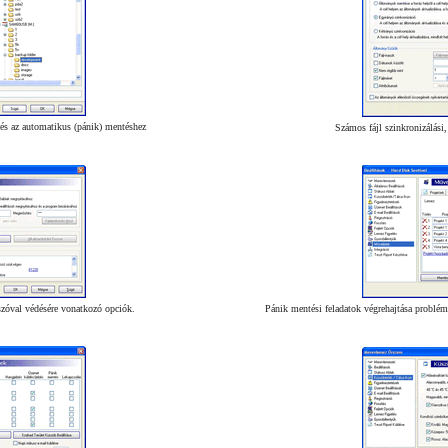
 és az automatikus (pánik) mentéshez
Számos fájl szinkronizálási, 
lszóval védésére vonatkozó opciók.
Pánik mentési feladatok végrehajtása problém