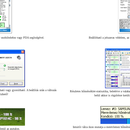
ár mobiltelefon vagy PDA segítségével.
Beállítható a jelszavas védelem, az
ató vagy gyorsítható. A beállítás után a változás
Részletes hőmérséklet-statisztika, beleértve a val
izhető!
belül akkor is rögzítésre kerü
Intuitív tálca ikon mutatja a merevlemez hőmérsék
lenül az asztalon.