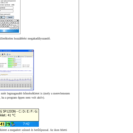
 illetéktelen hozzáférést megakadályozandó.
aha mért legmagasabb hőmérsékletet is (mely a merevlemezen
lt, ha a program éppen nem volt aktív).
letet a megadott színnel és betűtípussal. Az ikon feletti