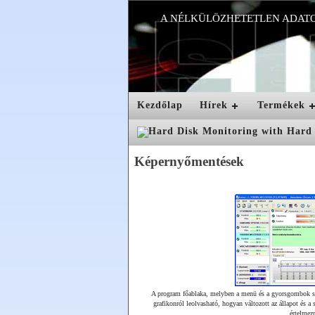
A NÉLKÜLÖZHETETLEN ADAT
Kezdőlap
Hírek
Termékek
Képernyőmentések
A program főablaka, melyben a menü és a gyorsgombok seg
grafikonról leolvasható, hogyan változott az állapot és a s
értelmezn