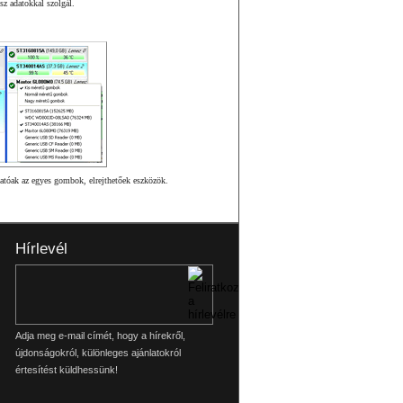
sz adatokkal szolgál.
atóak az egyes gombok, elrejthetőek eszközök.
Hírlevél
Adja meg e-mail címét, hogy a hírekről,
újdonságokról, különleges ajánlatokról
értesítést küldhessünk!