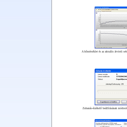
A hőmérséklet és az aktuális átviteli seb
Zuhanás-érzékelő beállításának módosí