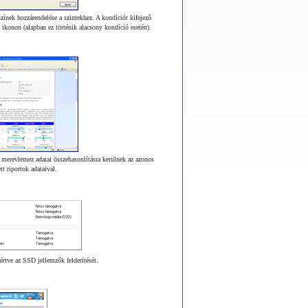
 színek hozzárendelése a szintekhez. A kondíciót kifejező
ikonon (alapban ez történik alacsony kondíció esetén).
 merevlemez adatai összehasonlításra kerülnek az azonos
tt riportok adataival.
rtve az SSD jellemzők felderítését.