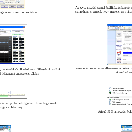
Az egyes riasztási szintek beállítása és konkrét
szimbólum is kérhető, hogy megjelenjen a tálca 
ga és vörös riasztási szintekhez.
Lemez információ online ellenőrzése: az aktuális
ét, hőmérsékletét ellenőrző teszt. Előnyös akusztikai
típusól érkeze
b időtartamú stressz-teszt célokra.
lőfordult problémák figyelmen kívül hagyhatóak,
s így van lehetőség.
Átfogó SSD támogatás, beleé