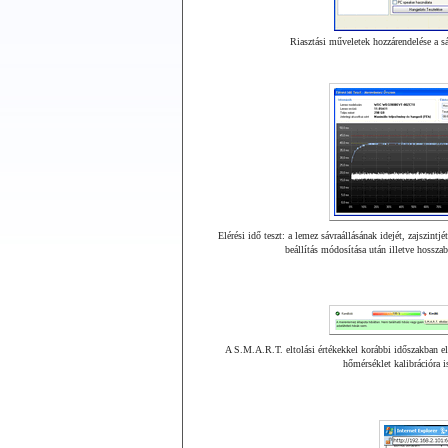
Riasztási műveletek hozzárendelése a sár
Elérési idő teszt: a lemez sávraállásának idejét, zajszintj
beállítás módosítása után illetve hosszab
A S.M.A.R.T. eltolási értékekkel korábbi időszakban e
hőmérséklet kalibrációra i